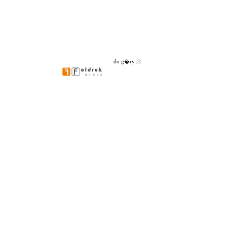
do g�ry