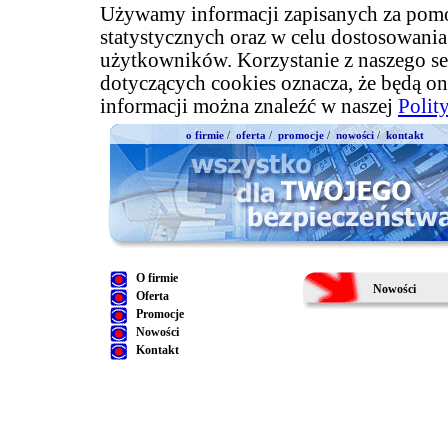
Używamy informacji zapisanych za pomo
statystycznych oraz w celu dostosowani
użytkowników. Korzystanie z naszego se
dotyczących cookies oznacza, że będą on
informacji można znaleźć w naszej
Polit
o firmie
/
oferta
/
promocje
/
nowości
/
kontakt
O firmie
Nowości
Oferta
Promocje
Nowości
Kontakt