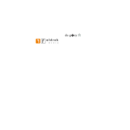
do g�ry