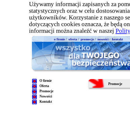
Używamy informacji zapisanych za pomo
statystycznych oraz w celu dostosowani
użytkowników. Korzystanie z naszego se
dotyczących cookies oznacza, że będą on
informacji można znaleźć w naszej
Polit
o firmie
/
oferta
/
promocje
/
nowości
/
kontakt
O firmie
Promocje
Oferta
Promocje
Nowości
Kontakt