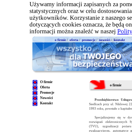
Używamy informacji zapisanych za pomo
statystycznych oraz w celu dostosowani
użytkowników. Korzystanie z naszego se
dotyczących cookies oznacza, że będą on
informacji można znaleźć w naszej
Polit
o firmie
/
oferta
/
promocje
/
nowości
/
kontakt
O firmie
o firmie
Oferta
Promocje
Nowości
Przedsiębiorstwo Usłu
Kontakt
Siedlcach przy ul. Niklowej 22
1993 roku, powstało z kapitał
Specjalizujemy się w dy
rozwiązań elektronicznych 
(TVU), sygnalizacji pożar
ewakuacyjnym, automatyce pr