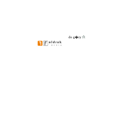
do g�ry