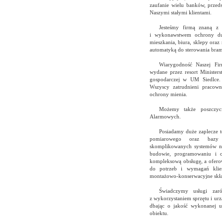
zaufanie wielu banków, przedsi
Naszymi stałymi klientami.
Jesteśmy firmą znaną z 
i wykonawstwem ochrony du
mieszkania, biura, sklepy or
automatyką do sterowania bram 
Wiarygodność Naszej Fi
wydane przez resort Ministers
gospodarczej w UM Siedlce.
Wszyscy zatrudnieni pracowni
ochrony mienia.
Możemy także poszczyc
Alarmowych.
Posiadamy duże zaplecze t
pomiarowego oraz bazy t
skomplikowanych systemów na 
budowie, programowaniu i o
kompleksową obsługę, a ofero
do potrzeb i wymagań klie
montażowo-konserwacyjne skła
Świadczymy usługi zar
z wykorzystaniem sprzętu i ur
dbając o jakość wykonanej us
obiektu.